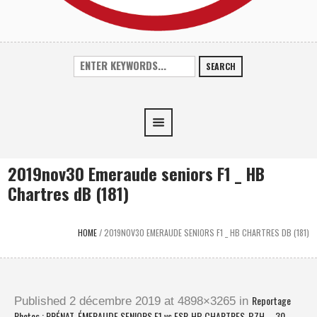
SEARCH
2019nov30 Emeraude seniors F1 _ HB
Chartres dB (181)
HOME
/
2019NOV30 EMERAUDE SENIORS F1 _ HB CHARTRES DB (181)
Reportage
Published
2 décembre 2019
at 4898×3265 in
Photos : PRÉNAT. ÉMERAUDE SENIORS F1 vs ESP. HB CHARTRES-BZH – 30