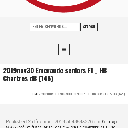
SEARCH
2019nov30 Emeraude seniors F1 _ HB
Chartres dB (145)
HOME
/
2019NOV30 EMERAUDE SENIORS F1 _ HB CHARTRES DB (145)
Reportage
Published
2 décembre 2019
at 4898×3265 in
Photos : PRÉNAT. ÉMERAUDE SENIORS F1 vs ESP. HB CHARTRES-BZH – 30