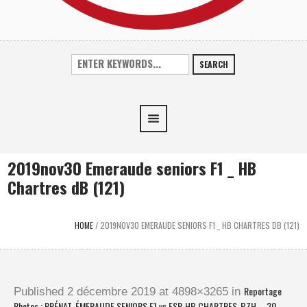
SEARCH
2019nov30 Emeraude seniors F1 _ HB
Chartres dB (121)
HOME
/
2019NOV30 EMERAUDE SENIORS F1 _ HB CHARTRES DB (121)
Reportage
Published
2 décembre 2019
at 4898×3265 in
Photos : PRÉNAT. ÉMERAUDE SENIORS F1 vs ESP. HB CHARTRES-BZH – 30