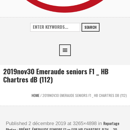
SEARCH
2019nov30 Emeraude seniors F1 _ HB
Chartres dB (112)
HOME
/
2019NOV30 EMERAUDE SENIORS F1 _ HB CHARTRES DB (112)
Reportage
Published
2 décembre 2019
at 3265×4898 in
Photos : PRÉNAT. ÉMERAUDE SENIORS F1 vs ESP. HB CHARTRES-BZH – 30