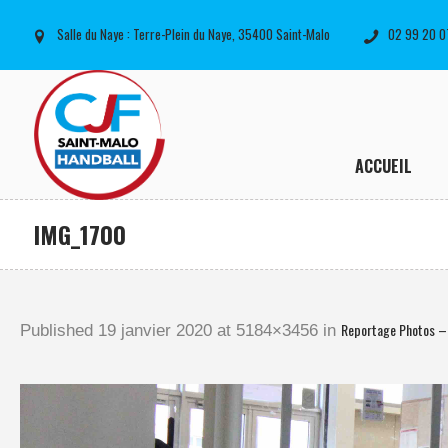
Salle du Naye : Terre-Plein du Naye, 35400 Saint-Malo
02 99 20 0
ACCUEIL
IMG_1700
Reportage Photos –
Published
19 janvier 2020
at 5184×3456 in