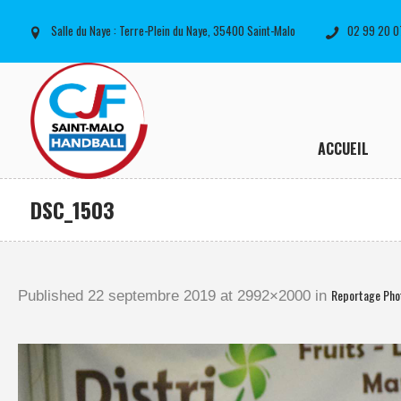
Salle du Naye : Terre-Plein du Naye, 35400 Saint-Malo
02 99 20 0
ACCUEIL
DSC_1503
Reportage Pho
Published
22 septembre 2019
at 2992×2000 in