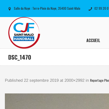
Salle du Naye : Terre-Plein du Naye, 35400 Saint-Malo
02 99 20 0
ACCUEIL
DSC_1470
Reportage Pho
Published
22 septembre 2019
at 2000×2992 in