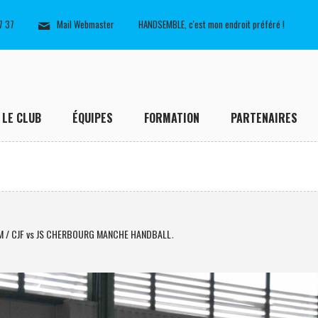
7 37
Mail Webmaster
HANDSEMBLE, c'est mon endroit préféré !
LE CLUB
ÉQUIPES
FORMATION
PARTENAIRES
M / CJF vs JS CHERBOURG MANCHE HANDBALL
.