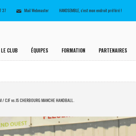
7 37
Mail Webmaster
HANDSEMBLE, c'est mon endroit préféré !
LE CLUB
ÉQUIPES
FORMATION
PARTENAIRES
M / CJF vs JS CHERBOURG MANCHE HANDBALL
.