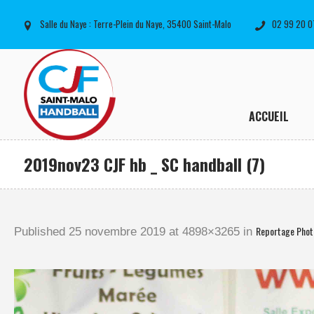
Salle du Naye : Terre-Plein du Naye, 35400 Saint-Malo
02 99 20 0
ACCUEIL
2019nov23 CJF hb _ SC handball (7)
Reportage Phot
Published
25 novembre 2019
at 4898×3265 in