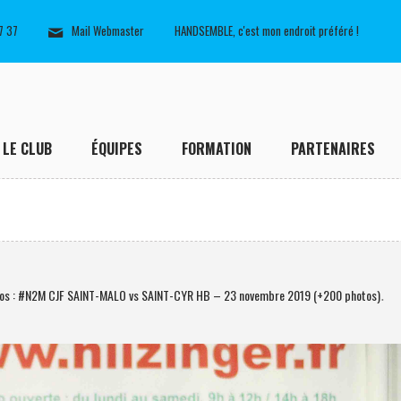
7 37
Mail Webmaster
HANDSEMBLE, c'est mon endroit préféré !
LE CLUB
ÉQUIPES
FORMATION
PARTENAIRES
os : #N2M CJF SAINT-MALO vs SAINT-CYR HB – 23 novembre 2019 (+200 photos)
.