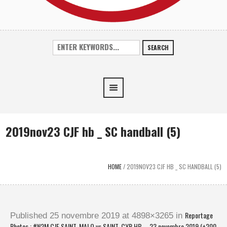
SEARCH
2019nov23 CJF hb _ SC handball (5)
HOME
/
2019NOV23 CJF HB _ SC HANDBALL (5)
Reportage
Published
25 novembre 2019
at 4898×3265 in
Photos : #N2M CJF SAINT-MALO vs SAINT-CYR HB – 23 novembre 2019 (+200