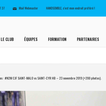
7 37
Mail Webmaster
HANDSEMBLE, c'est mon endroit préféré !
LE CLUB
ÉQUIPES
FORMATION
PARTENAIRES
os : #N2M CJF SAINT-MALO vs SAINT-CYR HB – 23 novembre 2019 (+200 photos)
.