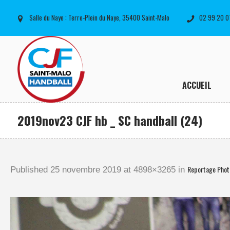
Salle du Naye : Terre-Plein du Naye, 35400 Saint-Malo
02 99 20 0
ACCUEIL
2019nov23 CJF hb _ SC handball (24)
Reportage Phot
Published
25 novembre 2019
at 4898×3265 in