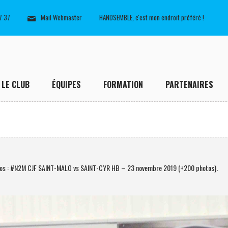
7 37
Mail Webmaster
HANDSEMBLE, c'est mon endroit préféré !
LE CLUB
ÉQUIPES
FORMATION
PARTENAIRES
os : #N2M CJF SAINT-MALO vs SAINT-CYR HB – 23 novembre 2019 (+200 photos)
.