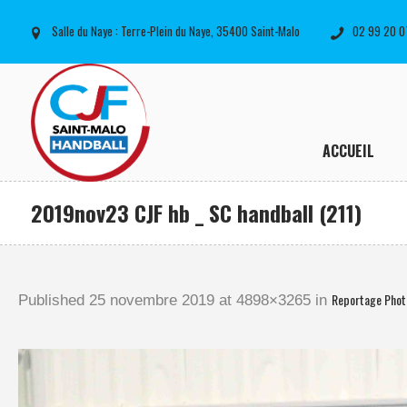
Salle du Naye : Terre-Plein du Naye, 35400 Saint-Malo
02 99 20 0
ACCUEIL
2019nov23 CJF hb _ SC handball (211)
Reportage Phot
Published
25 novembre 2019
at 4898×3265 in