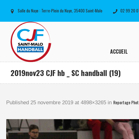
Salle du Naye : Terre-Plein du Naye, 35400 Saint-Malo
02 99 20 0
ACCUEIL
2019nov23 CJF hb _ SC handball (19)
Reportage Phot
Published
25 novembre 2019
at 4898×3265 in