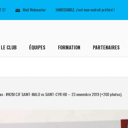
7 37
Mail Webmaster
HANDSEMBLE, c'est mon endroit préféré !
LE CLUB
ÉQUIPES
FORMATION
PARTENAIRES
os : #N2M CJF SAINT-MALO vs SAINT-CYR HB – 23 novembre 2019 (+200 photos)
.