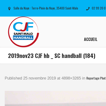
Salle du Naye : Terre-Plein du Naye, 35400 Saint-Malo
02 99 20 0
ACCUEIL
2019nov23 CJF hb _ SC handball (184)
Reportage Phot
Published
25 novembre 2019
at 4898×3265 in