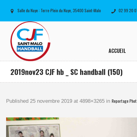
Salle du Naye : Terre-Plein du Naye, 35400 Saint-Malo
02 99 20 0
ACCUEIL
2019nov23 CJF hb _ SC handball (150)
Reportage Phot
Published
25 novembre 2019
at 4898×3265 in