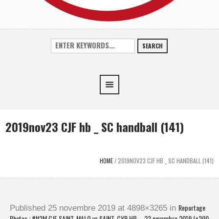
SEARCH
2019nov23 CJF hb _ SC handball (141)
HOME
/
2019NOV23 CJF HB _ SC HANDBALL (141)
Reportage
Published
25 novembre 2019
at 4898×3265 in
Photos : #N2M CJF SAINT-MALO vs SAINT-CYR HB – 23 novembre 2019 (+200