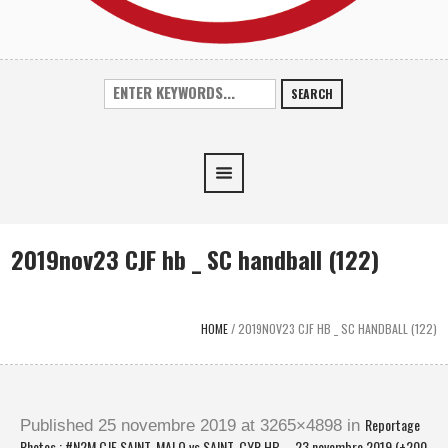
SEARCH
2019nov23 CJF hb _ SC handball (122)
HOME
/
2019NOV23 CJF HB _ SC HANDBALL (122)
Reportage
Published
25 novembre 2019
at 3265×4898 in
Photos : #N2M CJF SAINT-MALO vs SAINT-CYR HB – 23 novembre 2019 (+200