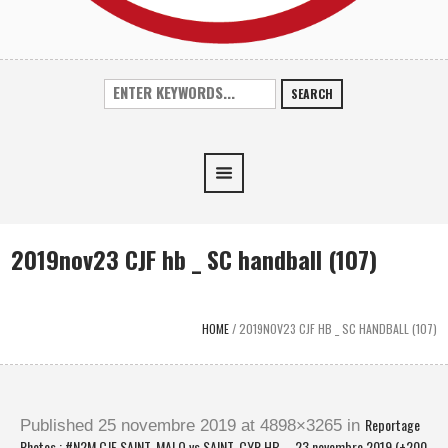
SEARCH
2019nov23 CJF hb _ SC handball (107)
HOME
/
2019NOV23 CJF HB _ SC HANDBALL (107)
Reportage
Published
25 novembre 2019
at 4898×3265 in
Photos : #N2M CJF SAINT-MALO vs SAINT-CYR HB – 23 novembre 2019 (+200