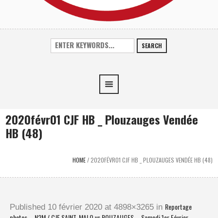
SEARCH
2020févr01 CJF HB _ Plouzauges Vendée
HB (48)
HOME
/
2020FÉVR01 CJF HB _ PLOUZAUGES VENDÉE HB (48)
Reportage
Published
10 février 2020
at 4898×3265 in
photos – N2M / CJF SAINT-MALO vs POUZAUGES – Samedi 1er Février
.