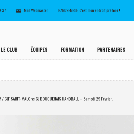
7 37
Mail Webmaster
HANDSEMBLE, c'est mon endroit préféré !
LE CLUB
ÉQUIPES
FORMATION
PARTENAIRES
M / CJF SAINT-MALO vs CJ BOUGUENAIS HANDBALL – Samedi 29 Février
.