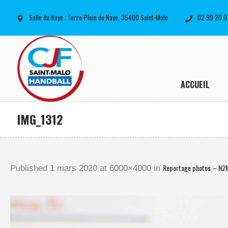
Salle du Naye : Terre-Plein du Naye, 35400 Saint-Malo
02 99 20 0
ACCUEIL
IMG_1312
Reportage photos – N2
Published
1 mars 2020
at 6000×4000 in