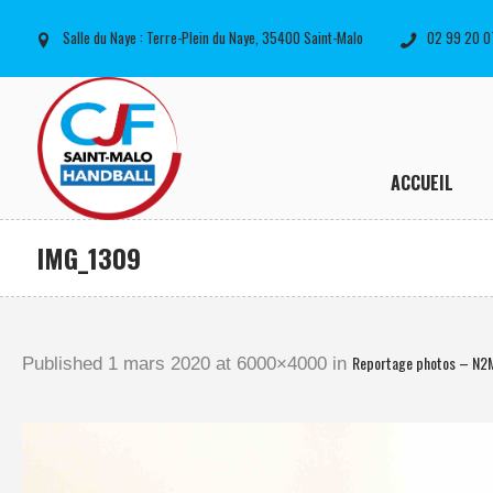
Salle du Naye : Terre-Plein du Naye, 35400 Saint-Malo
02 99 20 0
ACCUEIL
IMG_1309
Reportage photos – N2
Published
1 mars 2020
at 6000×4000 in