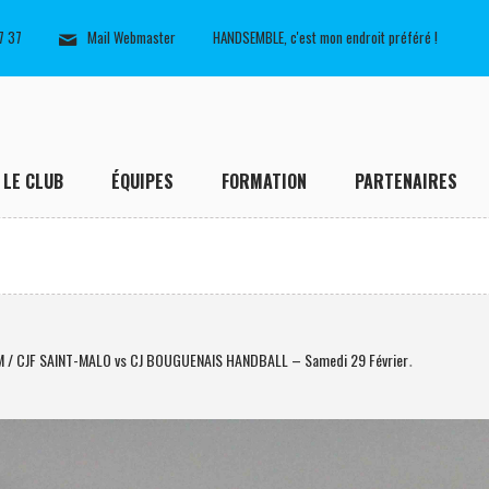
7 37
Mail Webmaster
HANDSEMBLE, c'est mon endroit préféré !
LE CLUB
ÉQUIPES
FORMATION
PARTENAIRES
M / CJF SAINT-MALO vs CJ BOUGUENAIS HANDBALL – Samedi 29 Février
.