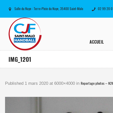
Salle du Naye : Terre-Plein du Naye, 35400 Saint-Malo
02 99 20 0
ACCUEIL
IMG_1201
Reportage photos – N2
Published
1 mars 2020
at 6000×4000 in