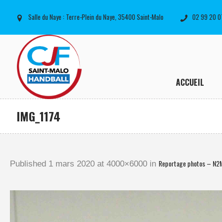
Salle du Naye : Terre-Plein du Naye, 35400 Saint-Malo
02 99 20 0
ACCUEIL
IMG_1174
Reportage photos – N2
Published
1 mars 2020
at 4000×6000 in