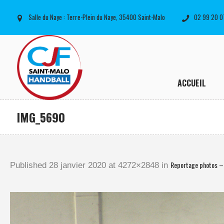
Salle du Naye : Terre-Plein du Naye, 35400 Saint-Malo
02 99 20 0
ACCUEIL
IMG_5690
Reportage photos –
Published
28 janvier 2020
at 4272×2848 in