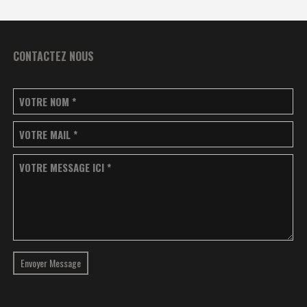
CONTACTEZ NOUS
VOTRE NOM
*
VOTRE MAIL
*
VOTRE MESSAGE ICI
*
Envoyer Message