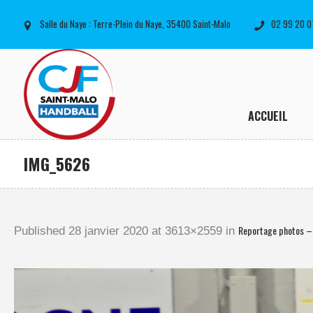
Salle du Naye : Terre-Plein du Naye, 35400 Saint-Malo
02 99 20 0
ACCUEIL
IMG_5626
Reportage photos –
Published
28 janvier 2020
at 3613×2559 in