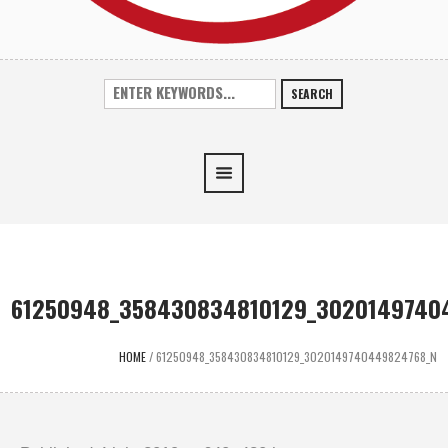
SEARCH
61250948_358430834810129_3020149740
HOME
/
61250948_358430834810129_3020149740449824768_N