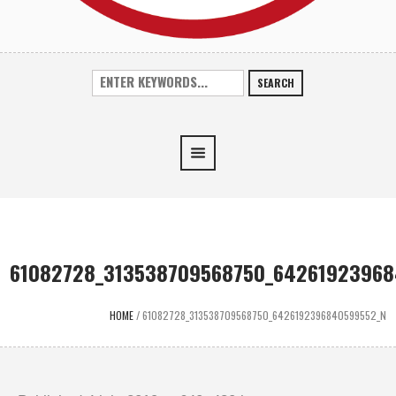
SEARCH
61082728_313538709568750_64261923968
HOME
/
61082728_313538709568750_6426192396840599552_N