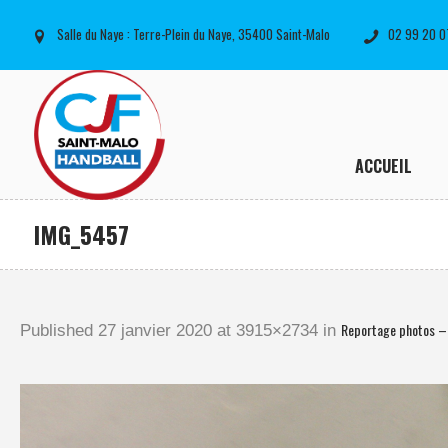
Salle du Naye : Terre-Plein du Naye, 35400 Saint-Malo
02 99 20 0
ACCUEIL
IMG_5457
Reportage photos –
Published
27 janvier 2020
at 3915×2734 in