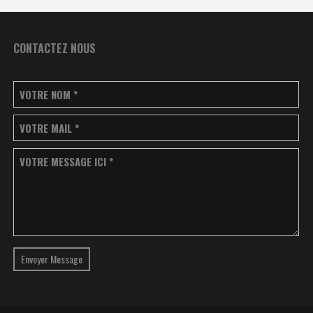
CONTACTEZ NOUS
VOTRE NOM
*
VOTRE MAIL
*
VOTRE MESSAGE ICI
*
Envoyer Message