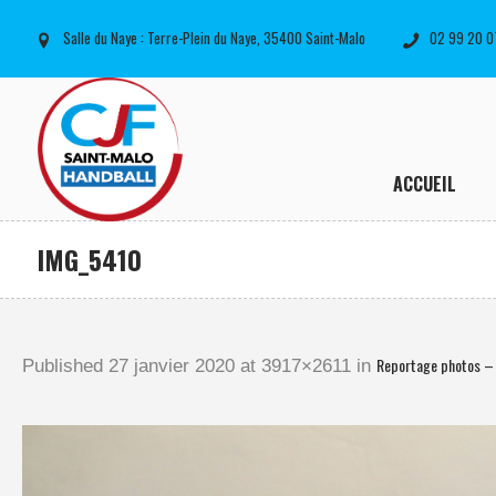
Salle du Naye : Terre-Plein du Naye, 35400 Saint-Malo
02 99 20 0
ACCUEIL
IMG_5410
Reportage photos –
Published
27 janvier 2020
at 3917×2611 in