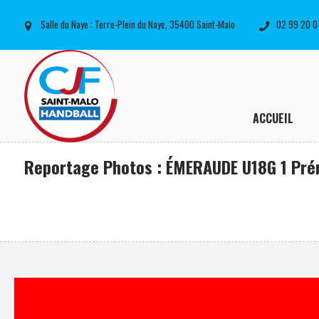
Salle du Naye : Terre-Plein du Naye, 35400 Saint-Malo
02 99 20 0
ACCUEIL
Reportage Photos : ÉMERAUDE U18G 1 Prén