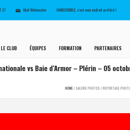
7 37
Mail Webmaster
HANDSEMBLE, c'est mon endroit préféré !
LE CLUB
ÉQUIPES
FORMATION
PARTENAIRES
ationale vs Baie d’Armor – Plérin – 05 octob
HOME
/
GALERIE PHOTOS
/
REPORTAGE PHOTOS