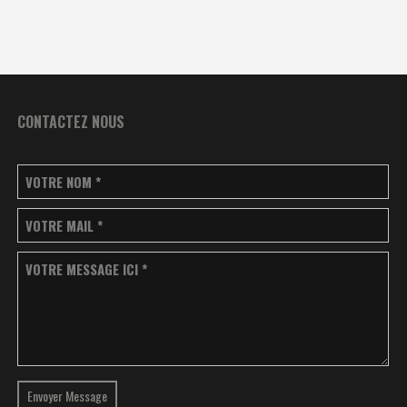
CONTACTEZ NOUS
VOTRE NOM
*
VOTRE MAIL
*
VOTRE MESSAGE ICI
*
Envoyer Message