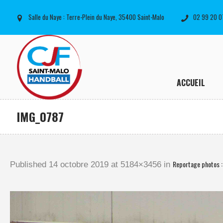
Salle du Naye : Terre-Plein du Naye, 35400 Saint-Malo
02 99 20 0
ACCUEIL
IMG_0787
Reportage photos 
Published
14 octobre 2019
at 5184×3456 in