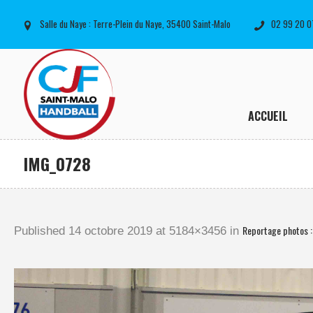
Salle du Naye : Terre-Plein du Naye, 35400 Saint-Malo
02 99 20 0
ACCUEIL
IMG_0728
Reportage photos 
Published
14 octobre 2019
at 5184×3456 in