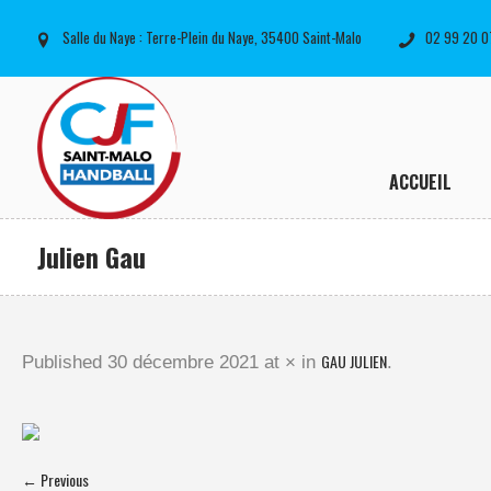
Salle du Naye : Terre-Plein du Naye, 35400 Saint-Malo
02 99 20 0
ACCUEIL
Julien Gau
GAU JULIEN
Published
30 décembre 2021
at × in
.
← Previous