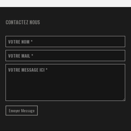
CONTACTEZ NOUS
VOTRE NOM
*
VOTRE MAIL
*
VOTRE MESSAGE ICI
*
Envoyer Message