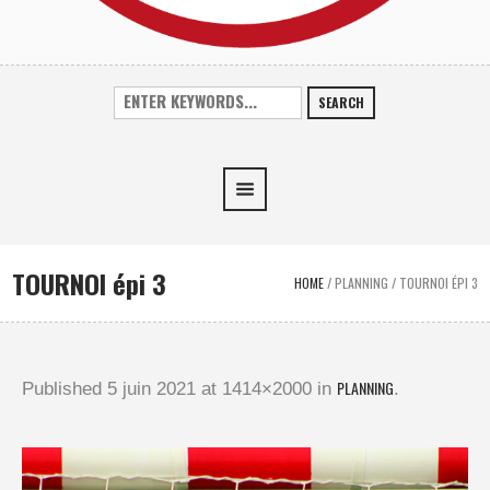
SEARCH
TOURNOI épi 3
HOME
/
PLANNING
/
TOURNOI ÉPI 3
PLANNING
Published
5 juin 2021
at 1414×2000 in
.