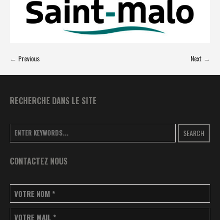
← Previous
Next →
RECHERCHE DANS LE SITE
SEARCH
CONTACTEZ NOUS
VOTRE NOM
*
VOTRE MAIL
*