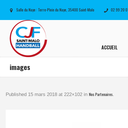
Salle du Naye : Terre-Plein du Naye, 35400 Saint-Malo
02 99 20 0
ACCUEIL
images
Nos Partenaires
Published
15 mars 2018
at 222×102 in
.