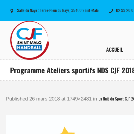
Salle du Naye : Terre-Plein du Naye, 35400 Saint-Malo
02 99 20 0
ACCUEIL
Programme Ateliers sportifs NDS CJF 201
La Nuit du Sport CJF 2
Published
26 mars 2018
at 1749×2481 in