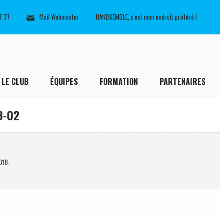
7 37
Mail Webmaster
HANDSEMBLE, c'est mon endroit préféré !
LE CLUB
ÉQUIPES
FORMATION
PARTENAIRES
8-02
018
.