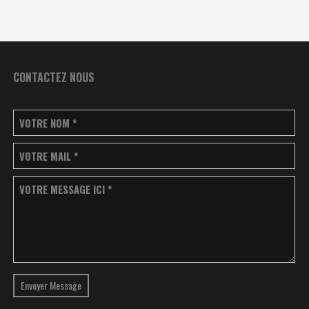
CONTACTEZ NOUS
VOTRE NOM
*
VOTRE MAIL
*
VOTRE MESSAGE ICI
*
Envoyer Message