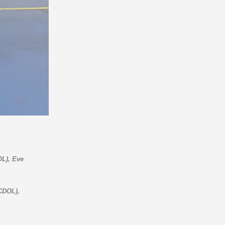
L), Eve
CDOL),