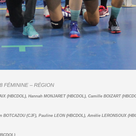
18 FÉMININE – RÉGION
FAIX (HBCDOL), Hannah MONJARET (HBCDOL), Camille BOIZART (HBCDO
en BOTCAZOU (CJF), Pauline LEON (HBCDOL), Amélie LERONSOUX (HB
HBCDOL)