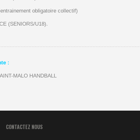
trainement obligatoire collectif)
NCE (SENIORS/U18).
te :
JF SAINT-MALO HANDBALL
CONTACTEZ NOUS