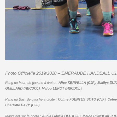
Photo Officielle 2019/2020 – ÉMERAUDE HANDBALL U
Rang du haut, de gauche à droite :
Alice KERVELLA (CJF), Maëlys DU
GUILLARD (HBCDOL), Malou LEPOT (HBCDOL).
Rang du Bas, de gauche à droite :
Coline FUENTES SOTO (CJF), Cole
Charlotte DAVY (CJF).
Manquent sur la photo :
Alicia GANGLOFF (CJF), Méloé PONDEMER (