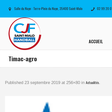
Salle du Naye : Terre-Plein du Naye, 35400 Saint-Malo
02 99 20 0
ACCUEIL
Timac-agro
Actualités
Published
23 septembre 2019
at 256×80 in
.