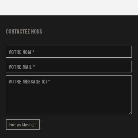
CONTACTEZ NOUS
VOTRE NOM
*
VOTRE MAIL
*
VOTRE MESSAGE ICI
*
Envoyer Message