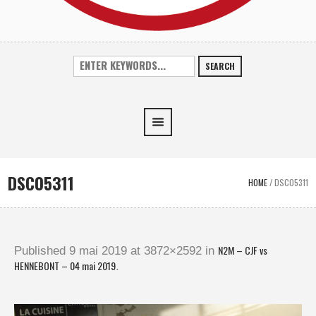
SEARCH
DSC05311
HOME
/
DSC05311
N2M – CJF vs
Published
9 mai 2019
at 3872×2592 in
HENNEBONT – 04 mai 2019
.