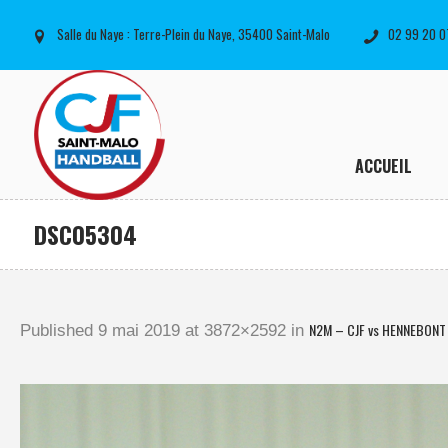
Salle du Naye : Terre-Plein du Naye, 35400 Saint-Malo
02 99 20 0
ACCUEIL
DSC05304
N2M – CJF vs HENNEBONT 
Published
9 mai 2019
at 3872×2592 in