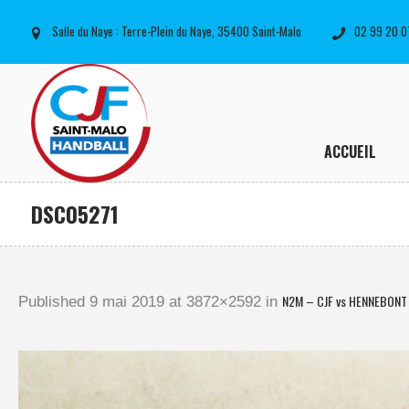
Salle du Naye : Terre-Plein du Naye, 35400 Saint-Malo
02 99 20 0
ACCUEIL
DSC05271
N2M – CJF vs HENNEBONT 
Published
9 mai 2019
at 3872×2592 in