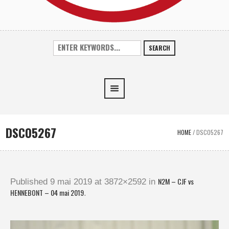
SEARCH
DSC05267
HOME
/
DSC05267
N2M – CJF vs
Published
9 mai 2019
at 3872×2592 in
HENNEBONT – 04 mai 2019
.