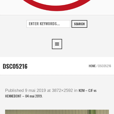
SEARCH
DSC05216
HOME
/
DSC05216
N2M – CJF vs
Published
9 mai 2019
at 3872×2592 in
HENNEBONT – 04 mai 2019
.