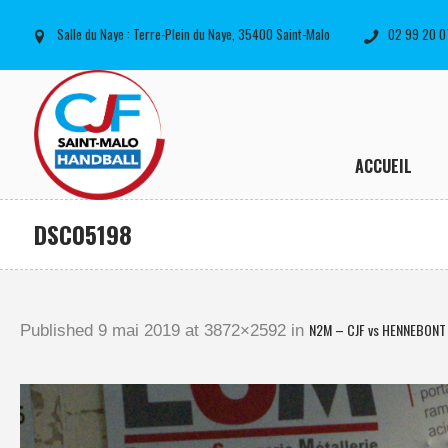
Salle du Naye : Terre-Plein du Naye, 35400 Saint-Malo
02 99 20 0
ACCUEIL
DSC05198
N2M – CJF vs HENNEBONT 
Published
9 mai 2019
at 3872×2592 in