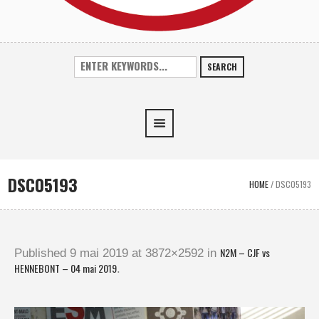
SEARCH
DSC05193
HOME
/
DSC05193
N2M – CJF vs
Published
9 mai 2019
at 3872×2592 in
HENNEBONT – 04 mai 2019
.