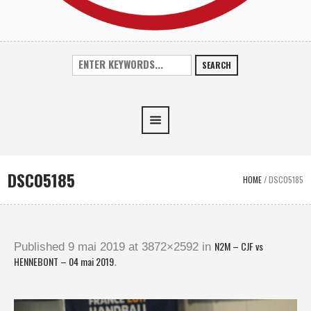
SEARCH
DSC05185
HOME
/
DSC05185
N2M – CJF vs
Published
9 mai 2019
at 3872×2592 in
HENNEBONT – 04 mai 2019
.