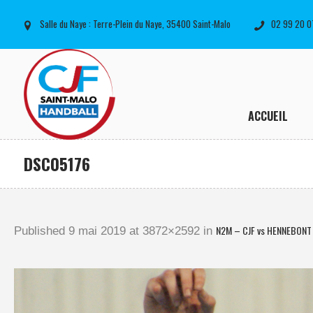
Salle du Naye : Terre-Plein du Naye, 35400 Saint-Malo
02 99 20 0
ACCUEIL
DSC05176
N2M – CJF vs HENNEBONT 
Published
9 mai 2019
at 3872×2592 in